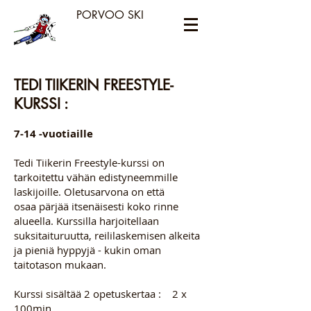
PORVOO SKI
TEDI TIIKERIN FREESTYLE-
KURSSI :
7-14 -vuotiaille
Tedi Tiikerin Freestyle
-kurssi on
tarkoitettu vähän edistyneemmille
laskijoille. Oletusarvona on että
osaa
pärjää itsenäisesti koko rinne
alueella. Kurssilla harjoitellaan
suksitaituruutta, reililaskemisen alkeita
ja pieniä hyppyjä - kukin oman
taitotason mukaan.
Kurssi sisältää 2 opetuskertaa : 2 x
100min