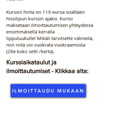
Kurssin hinta on 119 euroa sisältäen
hissilipun kurssin ajaksi. Kurssi
maksetaan ilmoittautumisen yhteydessä
ensimmäisellä kerralla
lippuluukulle!
Mikäli tarvitsette välineitä,
niin niitä voi vuokrata vuokraamosta
(28e koko setti /kerta).
Kurssiaikataulut ja
ilmoittautumiset - Klikkaa alta:
ILMOITTAUDU MUKAAN
PORVOO SKI
Kokonniementie 3 | 06100